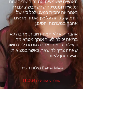
האנשים ששומעים את זה חושבים שזה
על איזו רומנטיקה שהשתבשה. עם זה
נאמר, זה יחסית כמעט לכל סוג של
דינמיקה, כי זה על איך אנחנו מראים
אהבה במערכות יחסים.)
אהבה היא לא תמיד חיובית. אהבה לא
בריאה יכולה לעוור אותך מטראומה
ורעילות קיימות. אהבה גורמת לך לחשוב
שאתה צריך להישאר, כאשר במציאות,
הגיע הזמן לעזוב.
מילות השיר Better Mess
שחרור סרטון השיר: 11.13.20
אל תתאים